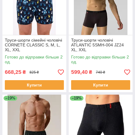
Труси-шорти сімейні чоловічі
Труси-шорти чоловічі
CORNETE CLASSIC S, M, L,
ATLANTIC 5SMH-004 JZ24
XL, XXL
XL, XXL
Готово до відправки більше 2
Готово до відправки більше 2
од.
од.
668,25
599,40
₴
₴
825 ₴
740 ₴
Купити
Купити
–19%
–19%