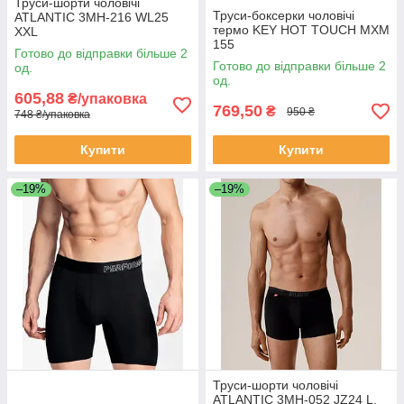
Труси-шорти чоловічі
Труси-боксерки чоловічі
ATLANTIC 3MH-216 WL25
термо KEY HOT TOUCH MXM
XXL
155
Готово до відправки більше 2
Готово до відправки більше 2
од.
од.
605,88
₴/упаковка
769,50
₴
950 ₴
748 ₴/упаковка
Купити
Купити
–19%
–19%
Труси-шорти чоловічі
ATLANTIC 3MH-052 JZ24 L,