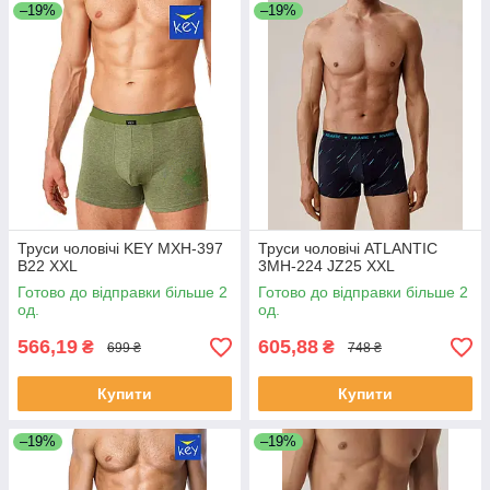
–19%
–19%
Труси чоловічі KEY MXH-397
Труси чоловічі ATLANTIC
B22 XXL
3MH-224 JZ25 XXL
Готово до відправки більше 2
Готово до відправки більше 2
од.
од.
566,19
605,88
₴
₴
699 ₴
748 ₴
Купити
Купити
–19%
–19%