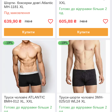
Шорти- боксерки довгі Atlantic
XXL
MH-1181 XL
Готово до відправки більше 2
Під замовлення
од.
639,90
605,88
₴
₴
790 ₴
748 ₴
Купити
Купити
–19%
–19%
Труси чоловічі ATLANTIC
Труси-шорти чоловічі 3MH-
BMH-012 XL, XXL
025/10 WL24 XL
Готово до відправки більше 2
Готово до відправки більше 2
од.
од.