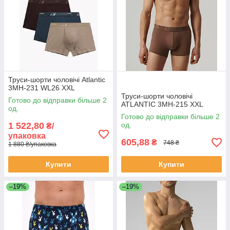
Труси-шорти чоловічі Atlantic
3MH-231 WL26 XXL
Труси-шорти чоловічі
Готово до відправки більше 2
ATLANTIC 3MH-215 XXL
од.
Готово до відправки більше 2
1 522,80
од.
₴/
упаковка
605,88
₴
748 ₴
1 880 ₴/упаковка
Купити
Купити
–19%
–19%