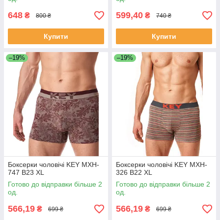
648
599,40
₴
₴
800 ₴
740 ₴
Купити
Купити
–19%
–19%
Боксерки чоловічі KEY MXH-
Боксерки чоловічі KEY MXH-
747 B23 XL
326 B22 XL
Готово до відправки більше 2
Готово до відправки більше 2
од.
од.
566,19
566,19
₴
₴
699 ₴
699 ₴