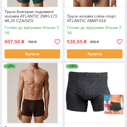
Труси-боксерки подовжені
чоловічі ATLANTIC 2MH-173
Труси чоловічі сліпи-спорт
WL25 CZA/SZG
ATLANTIC 2BMP-016
Готово до відправки більше 2
Готово до відправки більше 2
од.
од.
607,50
530,55
₴
₴
750 ₴
655 ₴
Купити
Купити
–19%
–19%