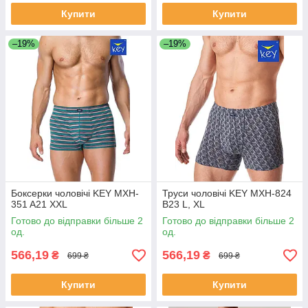
Купити
Купити
–19%
–19%
Боксерки чоловічі KEY MXH-
Труси чоловічі KEY MXH-824
351 A21 XXL
B23 L, XL
Готово до відправки більше 2
Готово до відправки більше 2
од.
од.
566,19
566,19
₴
₴
699 ₴
699 ₴
Купити
Купити