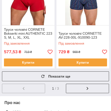
Труси чоловічі CORNETE
Bokserki mini AUTHENTIC 223
Труси чоловічі CORNETTE
S, M, L, XL, XXL
AV-228-00L-910090-123
Під замовлення
Під замовлення
577,53
729
₴
₴
713 ₴
900 ₴
Купити
Купити
Показати ще
1
/ 3
Про нас