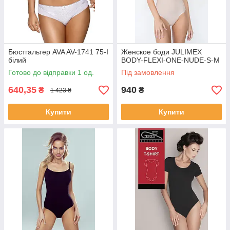
Бюстгальтер AVA AV-1741 75-I
Женское боди JULIMEX
білий
BODY-FLEXI-ONE-NUDE-S-M
Готово до відправки 1 од.
Під замовлення
640,35
940
₴
₴
1 423 ₴
Купити
Купити