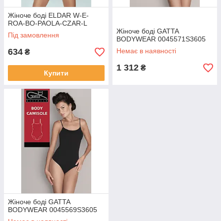
Жіноче боді ELDAR W-E-
ROA-BO-PAOLA-CZAR-L
Жіноче боді GATTA
Під замовлення
BODYWEAR 0045571S3605
634
Немає в наявності
₴
1 312
₴
Купити
Жіноче боді GATTA
BODYWEAR 0045569S3605