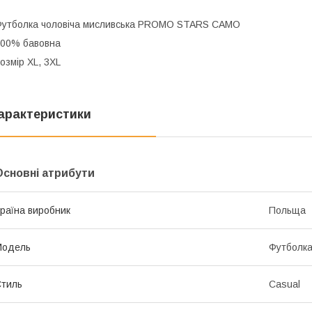
утболка чоловіча мисливська PROMO STARS CAMO
00% бавовна
озмір XL, 3XL
арактеристики
Основні атрибути
раїна виробник
Польща
Модель
Футболк
тиль
Casual