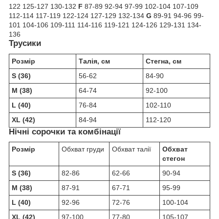
122 125-127 130-132
F
87-89 92-94 97-99 102-104 107-109
112-114 117-119 122-124 127-129 132-134
G
89-91 94-96 99-
101 104-106 109-111 114-116 119-121 124-126 129-131 134-
136
Трусики
Розмір
Талія, см
Стегна, см
S (36)
56-62
84-90
M (38)
64-74
92-100
L (40)
76-84
102-110
XL (42)
84-94
112-120
Нічні сорочки та комбінації
Розмір
Обхват груди
Обхват талії
Обхват
стегон
S (36)
82-86
62-66
90-94
M (38)
87-91
67-71
95-99
L (40)
92-96
72-76
100-104
XL (42)
97-100
77-80
105-107