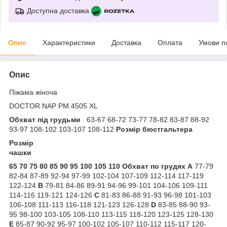
Доступна доставка
Опис
Характеристики
Доставка
Оплата
Умови п
Опис
Піжама жіноча
DOCTOR NAP PM.4505 XL
Обхват під грудьми
63-67 68-72 73-77 78-82 83-87 88-92
93-97 108-102 103-107 108-112
Розмір бюстгальтера
Розмір
чашки
65
70
75
80
85
90
95
100
105
110
Обхват по грудях
A
77-79
82-84 87-89 92-94 97-99 102-104 107-109 112-114 117-119
122-124
B
79-81 84-86 89-91 94-96 99-101 104-106 109-111
114-116 119-121 124-126
C
81-83 86-88 91-93 96-98 101-103
106-108 111-113 116-118 121-123 126-128
D
83-85 88-90 93-
95 98-100 103-105 108-110 113-115 118-120 123-125 128-130
E
85-87 90-92 95-97 100-102 105-107 110-112 115-117 120-