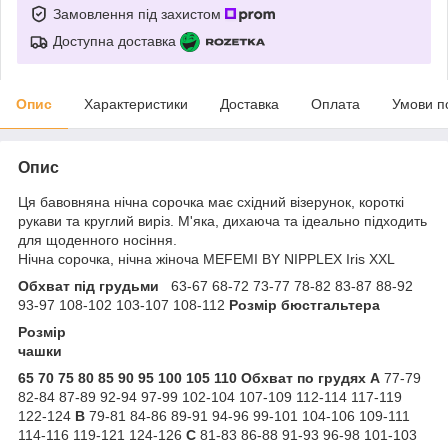
Замовлення під захистом
Доступна доставка
Опис
Характеристики
Доставка
Оплата
Умови п
Опис
Ця бавовняна нічна сорочка має східний візерунок, короткі
рукави та круглий виріз. М'яка, дихаюча та ідеально підходить
для щоденного носіння.
Нічна сорочка, нічна жіноча MEFEMI BY NIPPLEX Iris XXL
Обхват під грудьми
63-67 68-72 73-77 78-82 83-87 88-92
93-97 108-102 103-107 108-112
Розмір бюстгальтера
Розмір
чашки
65
70
75
80
85
90
95
100
105
110
Обхват по грудях
A
77-79
82-84 87-89 92-94 97-99 102-104 107-109 112-114 117-119
122-124
B
79-81 84-86 89-91 94-96 99-101 104-106 109-111
114-116 119-121 124-126
C
81-83 86-88 91-93 96-98 101-103