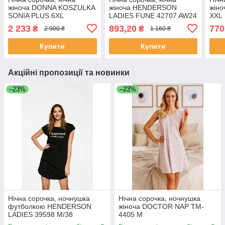
жіноча DONNA KOSZULKA
жіноча HENDERSON
жіно
SONIA PLUS 6XL
LADIES FUNE 42707 AW24
XXL
S, M, L, XL, XXL
2 233
893,20
770
₴
₴
2 900 ₴
1 160 ₴
Купити
Купити
Акційні пропозиції та новинки
–23%
–23%
Нічна сорочка, ночнушка
Нічна сорочка, ночнушка
футболкою HENDERSON
жіноча DOCTOR NAP TM-
LADIES 39598 M/38
4405 М