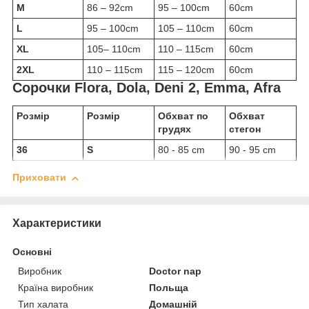
M
86 – 92cm
95 – 100cm
60cm
L
95 – 100cm
105 – 110cm
60cm
XL
105– 110cm
110 – 115cm
60cm
2XL
110 – 115cm
115 – 120cm
60cm
Сорочки Flora, Dola, Deni 2, Emma, Afra
Розмір
Розмір
Обхват по
Обхват
грудях
стегон
36
S
80 - 85 cm
90 - 95 cm
Приховати
Характеристики
Основні
Виробник
Doctor nap
Країна виробник
Польща
Тип халата
Домашній