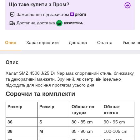
Що таке купити з Пром?
Замовлення під захистом
Доступна доставка
Опис
Характеристики
Доставка
Оплата
Умови п
Опис
Халат SMZ.4508 J/25 Dr Nap має спортивний стиль, блискавку
та декоративні манжети. Зручний, як светр, він ідеально
підходить для носіння протягом усього дня
Сорочки та комплекти
Розмір
Розмір
Обхват по
Обхват
грудях
стегон
36
S
80 - 85 cm
90 - 95 cm
38
M
85 - 90 cm
100-105 cm