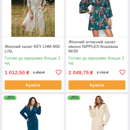
Жіночий атласний халат-
Жіночий халат KEY LHM-900
кімоно NIPPLEX Anastasia
L/XL
M/38
Готово до відправки більше 2
Готово до відправки більше 2
од.
од.
1 012,50
2 049,75
₴
₴
1 350 ₴
2 733 ₴
Купити
Купити
–25%
–25%