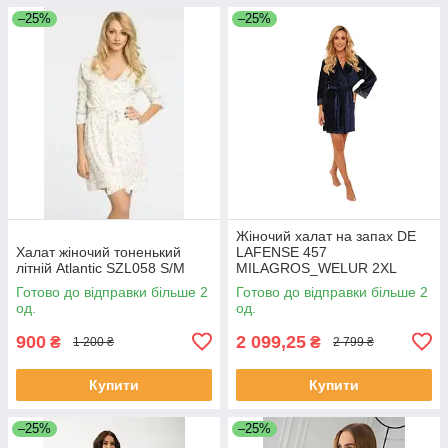
–25%
–25%
Жіночий халат на запах DE
Халат жіночий тоненький
LAFENSE 457
літній Atlantic SZL058 S/M
MILAGROS_WELUR 2XL
Готово до відправки більше 2
Готово до відправки більше 2
од.
од.
900
2 099,25
₴
₴
1 200 ₴
2 799 ₴
Купити
Купити
–25%
–25%