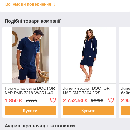
Всі умови повернення
Подібні товари компанії
Піжама чоловіча DOCTOR
Жіночий халат DOCTOR
Жіно
NAP PMB.7218 W/25 L/40
NAP SMZ.7364 J/25
байк
1 850
2 752,50
2 9
₴
₴
2 500 ₴
3 670 ₴
Купити
Купити
Акційні пропозиції та новинки