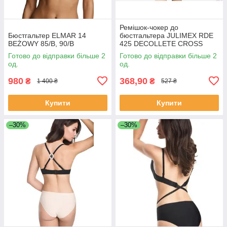
Ремішок-чокер до
Бюстгальтер ELMAR 14
бюстгальтера JULIMEX RDE
BEŻOWY 85/В, 90/B
425 DECOLLETE CROSS
Готово до відправки більше 2
Готово до відправки більше 2
од.
од.
980
368,90
₴
₴
1 400 ₴
527 ₴
Купити
Купити
–30%
–30%