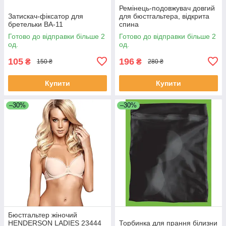
Ремінець-подовжувач довгий
Затискач-фіксатор для
для бюстгальтера, відкрита
бретельки BA-11
спина
Готово до відправки більше 2
Готово до відправки більше 2
од.
од.
105
196
₴
₴
150 ₴
280 ₴
Купити
Купити
–30%
–30%
Бюстгальтер жіночий
HENDERSON LADIES 23444
Торбинка для прання білизни