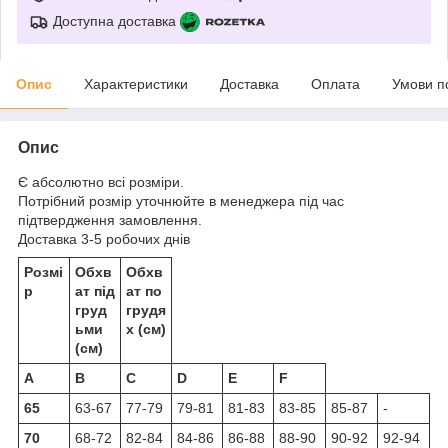
Доступна доставка
Опис
Характеристики
Доставка
Оплата
Умови п
Опис
Є абсолютно всі розміри.
Потрібний розмір уточнюйте в менеджера під час
підтвердження замовлення.
Доставка 3-5 робочих днів
Розмі
Обхв
Обхв
р
ат під
ат по
груд
грудя
ьми
х (см)
(см)
A
B
C
D
E
F
65
63-67
77-79
79-81
81-83
83-85
85-87
-
70
68-72
82-84
84-86
86-88
88-90
90-92
92-94