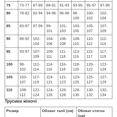
75
73-77
87-89
89-91
91-93
93-95
95-97
97-99
80
78-82
92-94
94-96
96-98
98-
100-
102-
100
102
104
85
83-87
97-99
99-
101-
103-
105-
107-
101
103
105
107
109
90
88-92
102-
104-
106-
108-
110-
112-
104
106
108
110
112
114
95
93-97
107-
109-
111-
113-
115-
117-
109
111
118
115
117
119
100
98-
112-
114-
116-
118-
120-
122-
102
114
116
118
120
122
124
105
103-
117-
119-
121-
123-
125-
127-
107
119
121
123
125
127
129
110
108-
122-
124-
126-
128-
130-
132-
112
124
126
128
130
132
134
Трусики жіночі
Розмір
Обхват талії (см)
Обхват стегон
(см)