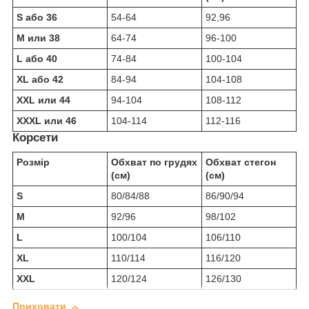
S або 36
54-64
92,96
M или 38
64-74
96-100
L або 40
74-84
100-104
XL або 42
84-94
104-108
XXL или 44
94-104
108-112
XXXL или 46
104-114
112-116
Корсети
Розмір
Обхват по грудях
Обхват стегон
(см)
(см)
S
80/84/88
86/90/94
M
92/96
98/102
L
100/104
106/110
XL
110/114
116/120
XXL
120/124
126/130
Приховати