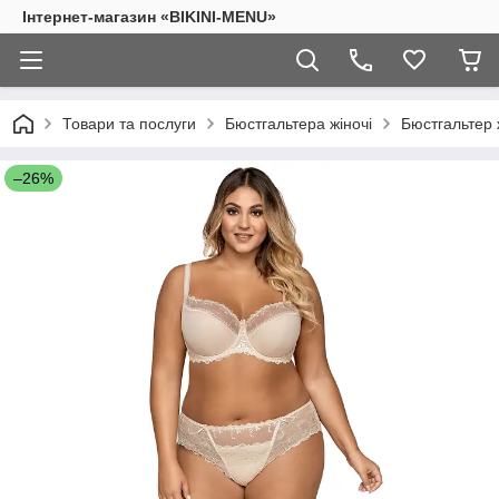
Інтернет-магазин «BIKINI-MENU»
Товари та послуги
Бюстгальтера жіночі
Бюстгальтер 
–26%