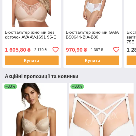
Бюстгальтер жіночий без
Бюстгальтер жіночий GAIA
Бюст
кісточок AVA AV-1691 95-E
BS0644-BIA-B80
вагі
75E
1 605,80
970,90
1 2
₴
₴
2 170 ₴
1 387 ₴
Купити
Купити
Акційні пропозиції та новинки
–30%
–30%