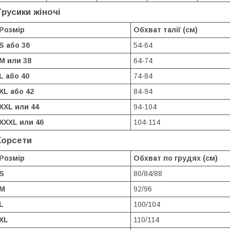
Трусики жіночі
Розмір
Обхват талії (см)
S або 36
54-64
M или 38
64-74
L або 40
74-84
XL або 42
84-94
XXL или 44
94-104
XXXL или 46
104-114
Корсети
Розмір
Обхват по грудях (см)
S
80/84/88
M
92/96
L
100/104
XL
110/114