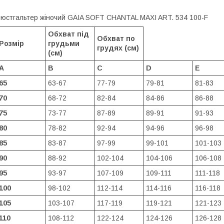
юстгальтер жіночий GAIA SOFT CHANTAL MAXI ART. 534 100-F
Обхват під
Обхват по
Розмір
грудьми
грудях (см)
(см)
A
B
C
D
E
65
63-67
77-79
79-81
81-83
70
68-72
82-84
84-86
86-88
75
73-77
87-89
89-91
91-93
80
78-82
92-94
94-96
96-98
85
83-87
97-99
99-101
101-103
90
88-92
102-104
104-106
106-108
95
93-97
107-109
109-111
111-118
100
98-102
112-114
114-116
116-118
105
103-107
117-119
119-121
121-123
110
108-112
122-124
124-126
126-128