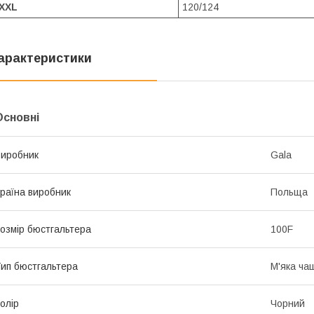
XXL
120/124
арактеристики
Основні
иробник
Gala
раїна виробник
Польща
озмір бюстгальтера
100F
ип бюстгальтера
М'яка ча
олір
Чорний