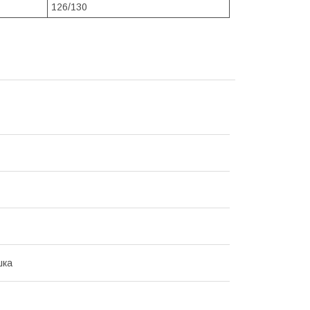
126/130
шка