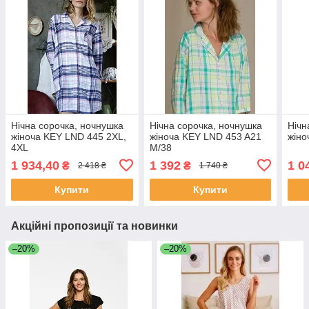
Нічна сорочка, ночнушка
Нічна сорочка, ночнушка
Нічн
жіноча KEY LND 445 2XL,
жіноча KEY LND 453 A21
жіно
4XL
М/38
1 934,40
1 392
1 0
₴
₴
2 418 ₴
1 740 ₴
Купити
Купити
Акційні пропозиції та новинки
–20%
–20%