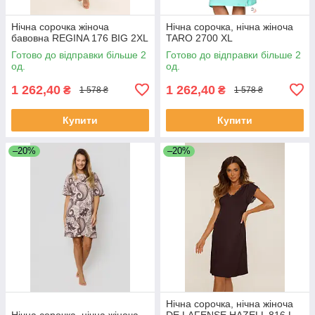
Нічна сорочка жіноча
Нічна сорочка, нічна жіноча
бавовна REGINA 176 BIG 2XL
TARO 2700 XL
Готово до відправки більше 2
Готово до відправки більше 2
од.
од.
1 262,40
1 262,40
₴
₴
1 578 ₴
1 578 ₴
Купити
Купити
–20%
–20%
Нічна сорочка, нічна жіноча
Нічна сорочка, нічна жіноча
DE LAFENSE HAZELL 816 L,