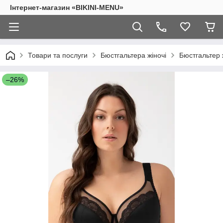
Інтернет-магазин «BIKINI-MENU»
Товари та послуги
Бюстгальтера жіночі
Бюстгальтер
–26%