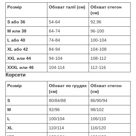
Розмір
Обхват талії (см)
Обхват стегон
(см)
S або 36
54-64
92,96
M или 38
64-74
96-100
L або 40
74-84
100-104
XL або 42
84-94
104-108
XXL или 44
94-104
108-112
XXXL или 46
104-114
112-116
Корсети
Розмір
Обхват по грудях
Обхват стегон
(см)
(см)
S
80/84/88
86/90/94
M
92/96
98/102
L
100/104
106/110
XL
110/114
116/120