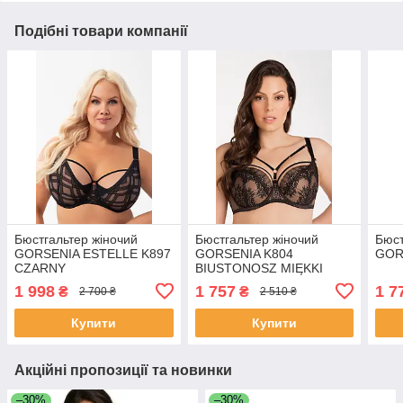
Подібні товари компанії
Бюстгальтер жіночий
Бюстгальтер жіночий
Бюст
GORSENIA ESTELLE K897
GORSENIA K804
GOR
CZARNY
BIUSTONOSZ MIĘKKI
GOYA
1 998
1 757
1 7
₴
₴
2 700 ₴
2 510 ₴
Купити
Купити
Акційні пропозиції та новинки
–30%
–30%