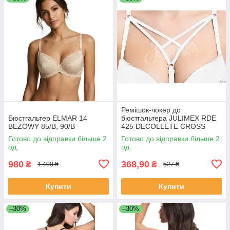
Ремішок-чокер до
Бюстгальтер ELMAR 14
бюстгальтера JULIMEX RDE
BEŻOWY 85/В, 90/B
425 DECOLLETE CROSS
Готово до відправки більше 2
Готово до відправки більше 2
од.
од.
980
368,90
₴
₴
1 400 ₴
527 ₴
Купити
Купити
–30%
–30%