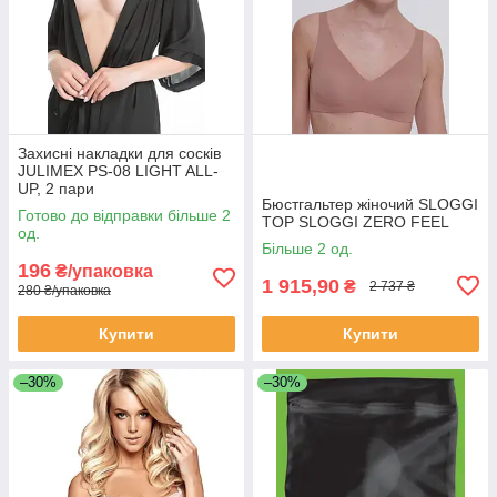
Захисні накладки для сосків
JULIMEX PS-08 LIGHT ALL-
UP, 2 пари
Бюстгальтер жіночий SLOGGI
Готово до відправки більше 2
TOP SLOGGI ZERO FEEL
од.
Більше 2 од.
196
₴/упаковка
1 915,90
₴
2 737 ₴
280 ₴/упаковка
Купити
Купити
–30%
–30%