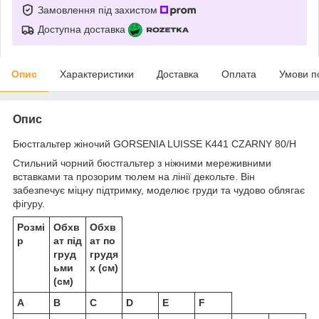
Замовлення під захистом
Доступна доставка
Опис
Характеристики
Доставка
Оплата
Умови п
Опис
Бюстгальтер жіночий GORSENIA LUISSE K441 CZARNY 80/H
Стильний чорний бюстгальтер з ніжними мереживними
вставками та прозорим тюлем на лінії декольте. Він
забезпечує міцну підтримку, моделює груди та чудово облягає
фігуру.
Розмі
Обхв
Обхв
р
ат під
ат по
груд
грудя
ьми
х (см)
(см)
A
B
C
D
E
F