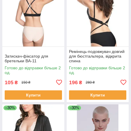
Ремінець-подовжувач довгий
Затискач-фіксатор для
для бюстгальтера, відкрита
бретельки BA-11
спина
Готово до відправки більше 2
Готово до відправки більше 2
од.
од.
105
196
₴
₴
150 ₴
280 ₴
Купити
Купити
–30%
–30%