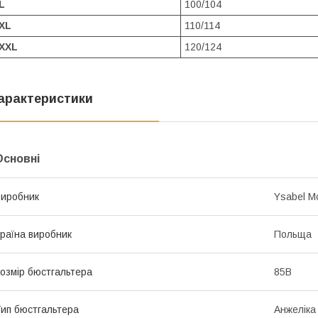
L
100/104
XL
110/114
XXL
120/124
арактеристики
Основні
иробник
Ysabel M
раїна виробник
Польща
озмір бюстгальтера
85B
ип бюстгальтера
Анжеліка