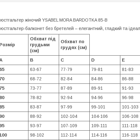
юстгальтер жіночий YSABEL MORA BARDOTKA 85-B
юстгальтер-балконет без бретелей – елегантний, гладкий та ідеал
Обхват під
Обхват по
Розмір
грудьми
грудях (см)
(см)
A
B
C
D
E
65
63-67
77-79
79-81
81-83
70
68-72
82-84
84-86
86-88
75
73-77
87-89
89-91
91-93
80
78-82
92-94
94-96
96-98
85
83-87
97-99
99-101
101-103
90
88-92
102-104
104-106
106-108
95
93-97
107-109
109-111
111-118
100
98-102
112-114
114-116
116-118