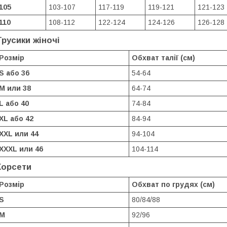
105
103-107
117-119
119-121
121-123
110
108-112
122-124
124-126
126-128
Трусики жіночі
Розмір
Обхват талії (см)
S або 36
54-64
M или 38
64-74
L або 40
74-84
XL або 42
84-94
XXL или 44
94-104
XXXL или 46
104-114
Корсети
Розмір
Обхват по грудях (см)
S
80/84/88
M
92/96