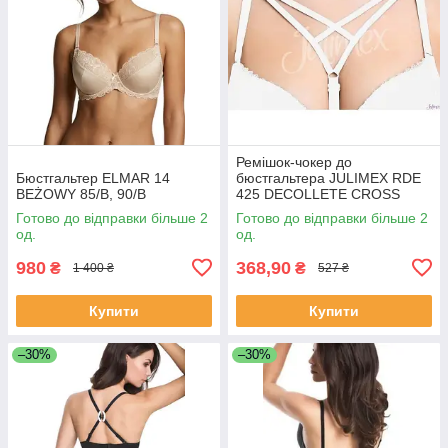
Ремішок-чокер до
Бюстгальтер ELMAR 14
бюстгальтера JULIMEX RDE
BEŻOWY 85/В, 90/B
425 DECOLLETE CROSS
Готово до відправки більше 2
Готово до відправки більше 2
од.
од.
980
368,90
₴
₴
1 400 ₴
527 ₴
Купити
Купити
–30%
–30%