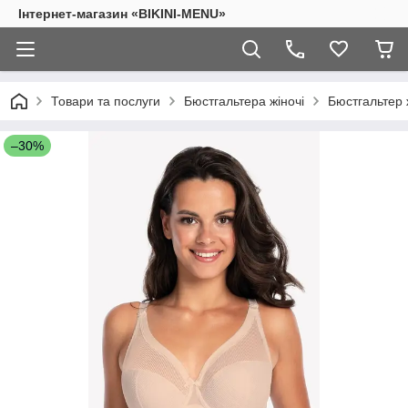
Інтернет-магазин «BIKINI-MENU»
Товари та послуги
Бюстгальтера жіночі
Бюстгальтер 
–30%