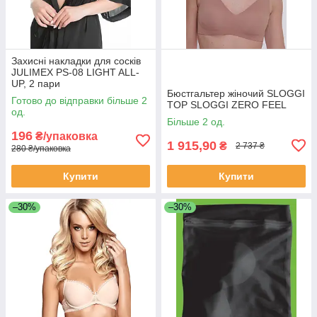
Захисні накладки для сосків
JULIMEX PS-08 LIGHT ALL-
UP, 2 пари
Бюстгальтер жіночий SLOGGI
Готово до відправки більше 2
TOP SLOGGI ZERO FEEL
од.
Більше 2 од.
196
₴/упаковка
1 915,90
₴
2 737 ₴
280 ₴/упаковка
Купити
Купити
–30%
–30%