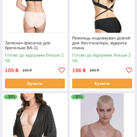
Ремінець-подовжувач довгий
Затискач-фіксатор для
для бюстгальтера, відкрита
бретельки BA-11
спина
Готово до відправки більше 2
Готово до відправки більше 2
од.
од.
105
196
₴
₴
150 ₴
280 ₴
Купити
Купити
–30%
–30%