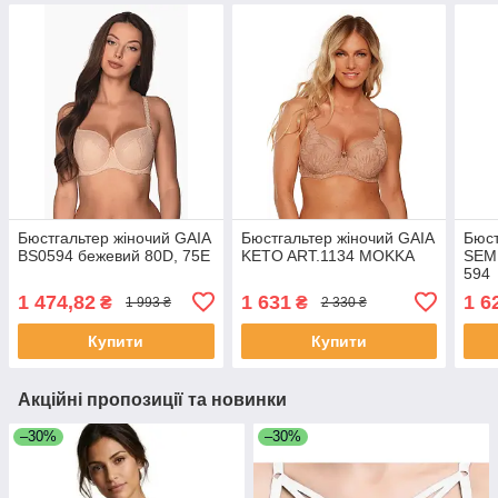
Бюстгальтер жіночий GAIA
Бюстгальтер жіночий GAIA
Бюст
BS0594 бежевий 80D, 75E
KETO ART.1134 MOKKA
SEM
594
1 474,82
1 631
1 6
₴
₴
1 993 ₴
2 330 ₴
Купити
Купити
Акційні пропозиції та новинки
–30%
–30%