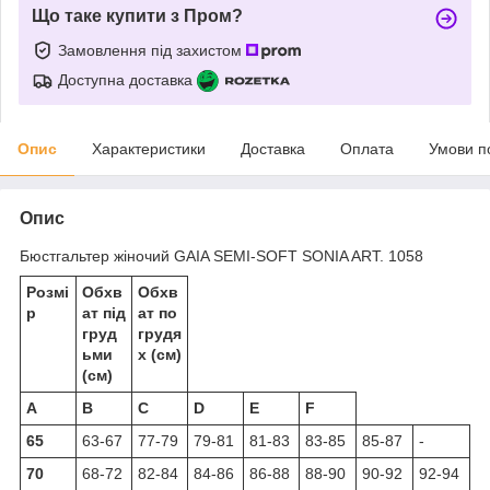
Що таке купити з Пром?
Замовлення під захистом
Доступна доставка
Опис
Характеристики
Доставка
Оплата
Умови п
Опис
Бюстгальтер жіночий GAIA SEMI-SOFT SONIA ART. 1058
Розмі
Обхв
Обхв
р
ат під
ат по
груд
грудя
ьми
х (см)
(см)
A
B
C
D
E
F
65
63-67
77-79
79-81
81-83
83-85
85-87
-
70
68-72
82-84
84-86
86-88
88-90
90-92
92-94