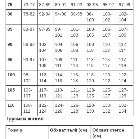
75
73-77
87-89
89-91
91-93
93-95
95-97
97-99
80
78-82
92-94
94-96
96-98
98-
100-
102-
100
102
104
85
83-87
97-99
99-
101-
103-
105-
107-
101
103
105
107
109
90
88-92
102-
104-
106-
108-
110-
112-
104
106
108
110
112
114
95
93-97
107-
109-
111-
113-
115-
117-
109
111
118
115
117
119
100
98-
112-
114-
116-
118-
120-
122-
102
114
116
118
120
122
124
105
103-
117-
119-
121-
123-
125-
127-
107
119
121
123
125
127
129
110
108-
122-
124-
126-
128-
130-
132-
112
124
126
128
130
132
134
Трусики жіночі
Розмір
Обхват талії (см)
Обхват стегон
(см)