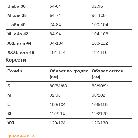
S або 36
54-64
92,96
M или 38
64-74
96-100
L або 40
74-84
100-104
XL або 42
84-94
104-108
XXL или 44
94-104
108-112
XXXL или 46
104-114
112-116
Корсети
Розмір
Обхват по грудях
Обхват стегон
(см)
(см)
S
80/84/88
86/90/94
M
92/96
98/102
L
100/104
106/110
XL
110/114
116/120
XXL
120/124
126/130
Приховати