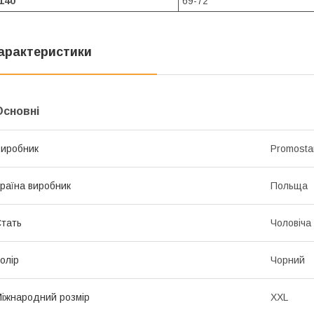
140
69-72
арактеристики
Основні
иробник
Promosta
раїна виробник
Польща
тать
Чоловіча
олір
Чорний
іжнародний розмір
XXL