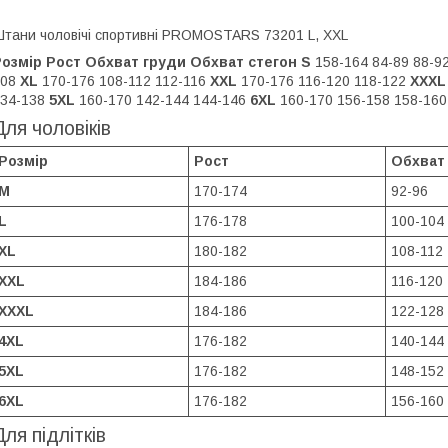
тани чоловічі спортивні PROMOSTARS 73201 L, XXL
Розмір
Рост
Обхват груди
Обхват стегон
S
158-164 84-89 88-9
108
XL
170-176 108-112 112-116
XXL
170-176 116-120 118-122
XXXL
134-138
5XL
160-170 142-144 144-146
6XL
160-170 156-158 158-160
Для чоловіків
Розмір
Рост
Обхват
M
170-174
92-96
L
176-178
100-104
XL
180-182
108-112
XXL
184-186
116-120
XXXL
184-186
122-128
4XL
176-182
140-144
5XL
176-182
148-152
6XL
176-182
156-160
Для підлітків