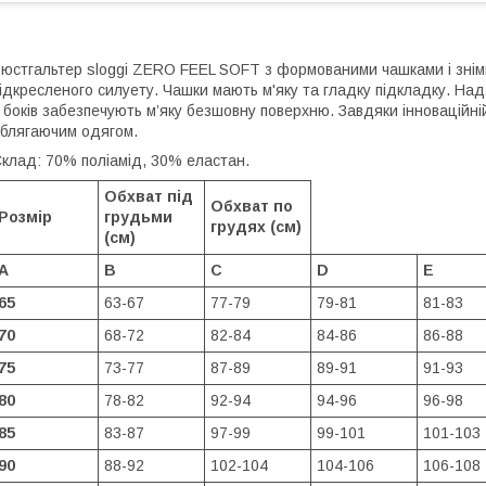
юстгальтер sloggi ZERO FEEL SOFT з формованими чашками і зні
ідкресленого силуету. Чашки мають м'яку та гладку підкладку. Над
 боків забезпечують м’яку безшовну поверхню. Завдяки інноваційні
блягаючим одягом.
клад: 70% поліамід, 30% еластан.
Обхват під
Обхват по
Розмір
грудьми
грудях (см)
(см)
A
B
C
D
E
65
63-67
77-79
79-81
81-83
70
68-72
82-84
84-86
86-88
75
73-77
87-89
89-91
91-93
80
78-82
92-94
94-96
96-98
85
83-87
97-99
99-101
101-103
90
88-92
102-104
104-106
106-108