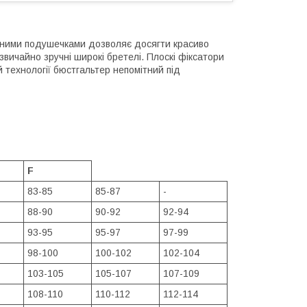
мними подушечками дозволяє досягти красиво
звичайно зручні широкі бретелі. Плоскі фіксатори
й технології бюстгальтер непомітний під
F
83-85
85-87
-
88-90
90-92
92-94
93-95
95-97
97-99
98-100
100-102
102-104
103-105
105-107
107-109
108-110
110-112
112-114