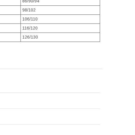
86/90/94
98/102
106/110
116/120
126/130