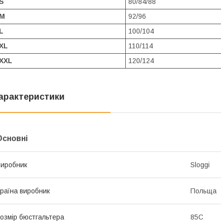
S
80/84/88
M
92/96
L
100/104
XL
110/114
XXL
120/124
арактеристики
Основні
иробник
Sloggi
раїна виробник
Польща
озмір бюстгальтера
85C