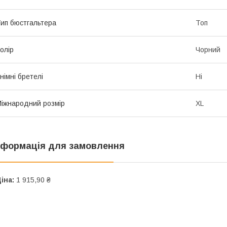
ип бюстгальтера
Топ
олір
Чорний
німні бретелі
Ні
іжнародний розмір
XL
нформація для замовлення
іна:
1 915,90 ₴