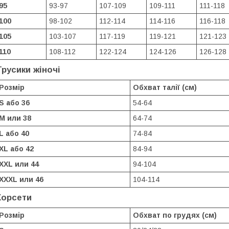
95
93-97
107-109
109-111
111-118
100
98-102
112-114
114-116
116-118
105
103-107
117-119
119-121
121-123
110
108-112
122-124
124-126
126-128
Трусики жіночі
Розмір
Обхват талії (см)
S або 36
54-64
M или 38
64-74
L або 40
74-84
XL або 42
84-94
XXL или 44
94-104
XXXL или 46
104-114
Корсети
Розмір
Обхват по грудях (см)