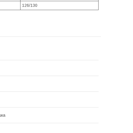
126/130
шка