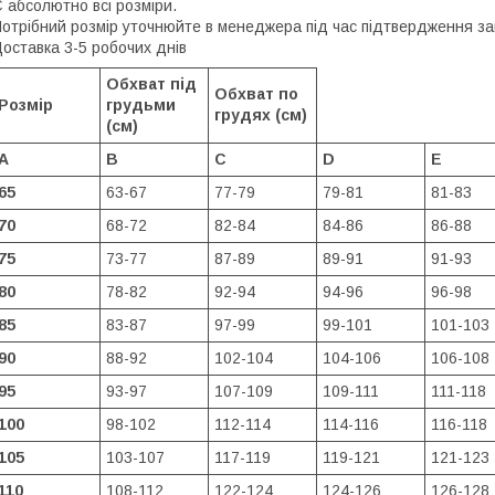
 абсолютно всі розміри.
отрібний розмір уточнюйте в менеджера під час підтвердження з
оставка 3-5 робочих днів
Обхват під
Обхват по
Розмір
грудьми
грудях (см)
(см)
A
B
C
D
E
65
63-67
77-79
79-81
81-83
70
68-72
82-84
84-86
86-88
75
73-77
87-89
89-91
91-93
80
78-82
92-94
94-96
96-98
85
83-87
97-99
99-101
101-103
90
88-92
102-104
104-106
106-108
95
93-97
107-109
109-111
111-118
100
98-102
112-114
114-116
116-118
105
103-107
117-119
119-121
121-123
110
108-112
122-124
124-126
126-128