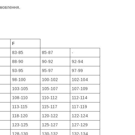
амовлення.
F
83-85
85-87
-
88-90
90-92
92-94
93-95
95-97
97-99
98-100
100-102
102-104
103-105
105-107
107-109
108-110
110-112
112-114
113-115
115-117
117-119
118-120
120-122
122-124
123-125
125-127
127-129
128-130
130-132
132-134