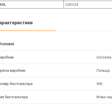
XXL
120/124
арактеристики
Основні
иробник
Gorsenia
раїна виробник
Польща
озмір бюстгальтера
95E
ип бюстгальтера
М'яка ча