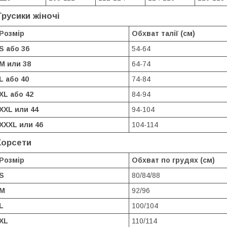
Трусики жіночі
Розмір
Обхват талії (см)
S або 36
54-64
M или 38
64-74
L або 40
74-84
XL або 42
84-94
XXL или 44
94-104
XXXL или 46
104-114
Корсети
Розмір
Обхват по грудях (см)
S
80/84/88
M
92/96
L
100/104
XL
110/114