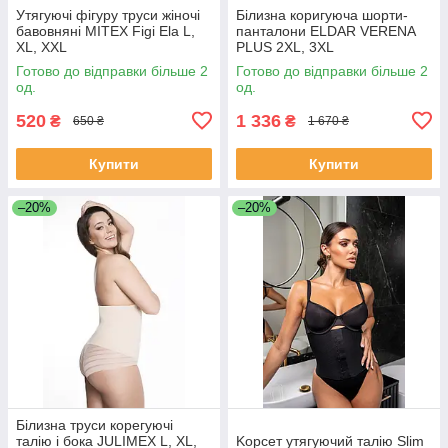
Утягуючі фігуру труси жіночі
Білизна коригуюча шорти-
бавовняні MITEX Figi Ela L,
панталони ELDAR VERENA
XL, XXL
PLUS 2XL, 3XL
Готово до відправки більше 2
Готово до відправки більше 2
од.
од.
520
1 336
₴
₴
650 ₴
1 670 ₴
Купити
Купити
–20%
–20%
Білизна труси корегуючі
талію і бока JULIMEX L, XL,
Kорсет утягуючий талію Slim