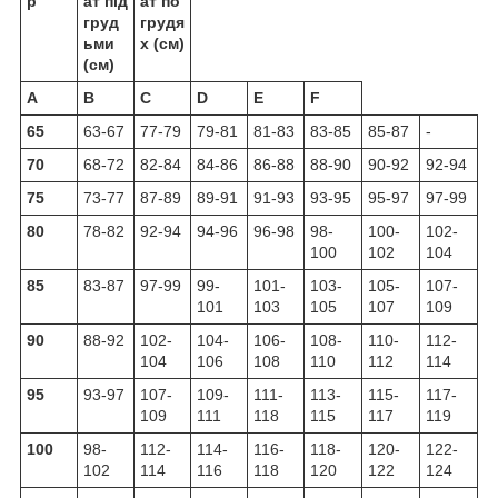
р
ат під
ат по
груд
грудя
ьми
х (см)
(см)
A
B
C
D
E
F
65
63-67
77-79
79-81
81-83
83-85
85-87
-
70
68-72
82-84
84-86
86-88
88-90
90-92
92-94
75
73-77
87-89
89-91
91-93
93-95
95-97
97-99
80
78-82
92-94
94-96
96-98
98-
100-
102-
100
102
104
85
83-87
97-99
99-
101-
103-
105-
107-
101
103
105
107
109
90
88-92
102-
104-
106-
108-
110-
112-
104
106
108
110
112
114
95
93-97
107-
109-
111-
113-
115-
117-
109
111
118
115
117
119
100
98-
112-
114-
116-
118-
120-
122-
102
114
116
118
120
122
124