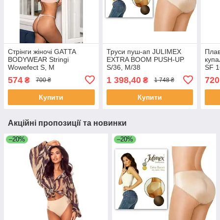
Стрінги жіночі GATTA
Труси пуш-ап JULIMEX
Плав
BODYWEAR Stringi
EXTRA BOOM PUSH-UP
купа
Wowefect S, M
S/36, M/38
SF 1
574
1 398,40
720
₴
₴
700 ₴
1 748 ₴
Купити
Купити
Акційні пропозиції та новинки
–20%
–20%