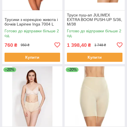
Труси пуш-ап JULIMEX
Трусики з корекцією живота і
EXTRA BOOM PUSH-UP S/36,
бочків Lapinee Inga 7004 L
M/38
Готово до відправки більше 2
Готово до відправки більше 2
од.
од.
760
1 398,40
₴
₴
950 ₴
1 748 ₴
Купити
Купити
–20%
–20%