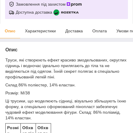
Замовлення під захистом
Доступна доставка
Опис
Характеристики
Доставка
Оплата
Умови п
Опис
Труси, які створюють ефект красиво змодельованих, округлих
сідниць і водночас ідеально прилягають до тіла та не
виділяються під одягом. Їхній секрет полягає в спеціально
профільованій легкій піні.
Склад 86% поліестер, 14% еластан.
Розмір: M/38
Ці трусики, що моделюють сідниці, візуально збільшують їхню
форму, а спеціально сформований пінопласт забезпечує
чудовий ефект моделювання фігури. Склад: 86% поліамід,
14% еластан.
Розмі
Обхв
Обхв