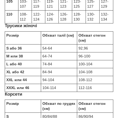
105
103-
117-
119-
121-
123-
125-
127-
107
119
121
123
125
127
129
110
108-
122-
124-
126-
128-
130-
132-
112
124
126
128
130
132
134
Трусики жіночі
Розмір
Обхват талії (см)
Обхват стегон
(см)
S або 36
54-64
92,96
M или 38
64-74
96-100
L або 40
74-84
100-104
XL або 42
84-94
104-108
XXL или 44
94-104
108-112
XXXL или 46
104-114
112-116
Корсети
Розмір
Обхват по грудях
Обхват стегон
(см)
(см)
S
80/84/88
86/90/94