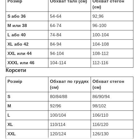
Розмір
Обхват талії (см)
Обхват стегон
(см)
S або 36
54-64
92,96
M или 38
64-74
96-100
L або 40
74-84
100-104
XL або 42
84-94
104-108
XXL или 44
94-104
108-112
XXXL или 46
104-114
112-116
Корсети
Розмір
Обхват по грудях
Обхват стегон
(см)
(см)
S
80/84/88
86/90/94
M
92/96
98/102
L
100/104
106/110
XL
110/114
116/120
XXL
120/124
126/130