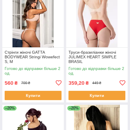
Стрінги жіночі GATTA
Труси-бразиліанки жіночі
BODYWEAR Stringi Wowefect
JULIMEX HEART SIMPLE
S, M
BRASIL
Готово до відправки більше 2
Готово до відправки більше 2
од.
од.
560
359,20
₴
₴
700 ₴
449 ₴
Купити
Купити
–20%
–20%