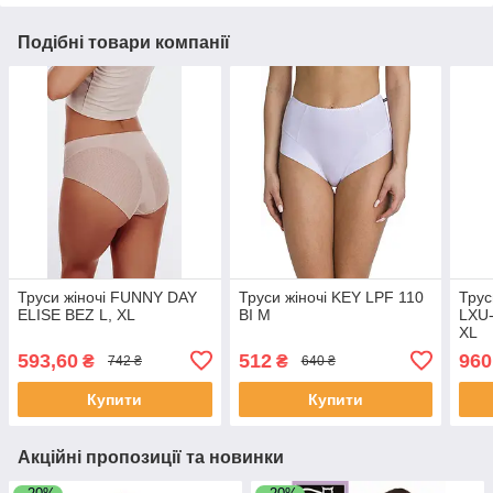
Подібні товари компанії
Труси жіночі FUNNY DAY
Труси жіночі KEY LPF 110
Трус
ELISE BEZ L, XL
BI M
LXU
XL
593,60
512
960
₴
₴
742 ₴
640 ₴
Купити
Купити
Акційні пропозиції та новинки