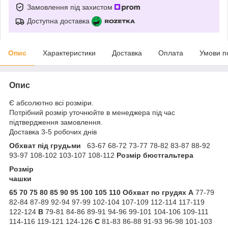
Замовлення під захистом
Доступна доставка
Опис
Характеристики
Доставка
Оплата
Умови п
Опис
Є абсолютно всі розміри.
Потрібний розмір уточнюйте в менеджера під час
підтвердження замовлення.
Доставка 3-5 робочих днів
Обхват під грудьми
63-67 68-72 73-77 78-82 83-87 88-92
93-97 108-102 103-107 108-112
Розмір бюстгальтера
Розмір
чашки
65
70
75
80
85
90
95
100
105
110
Обхват по грудях
A
77-79
82-84 87-89 92-94 97-99 102-104 107-109 112-114 117-119
122-124
B
79-81 84-86 89-91 94-96 99-101 104-106 109-111
114-116 119-121 124-126
C
81-83 86-88 91-93 96-98 101-103