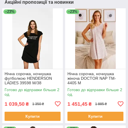
Акційні пропозиції та новинки
–23%
–23%
Нічна сорочка, ночнушка
Нічна сорочка, ночнушка
футболкою HENDERSON
жіноча DOCTOR NAP TM-
LADIES 39598 M/38
4405 М
Готово до відправки більше 2
Готово до відправки більше 2
од.
од.
1 039,50
1 451,45
₴
₴
1 350 ₴
1 885 ₴
Купити
Купити