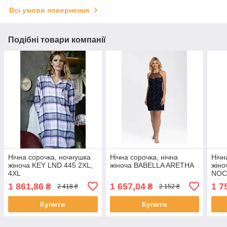
Всі умови повернення
Подібні товари компанії
Нічна сорочка, ночнушка
Нічна сорочка, нічна
Нічн
жіноча KEY LND 445 2XL,
жіноча BABELLA ARETHA
жін
4XL
NOC
1 861,86
1 657,04
1 7
₴
₴
2 418 ₴
2 152 ₴
Купити
Купити