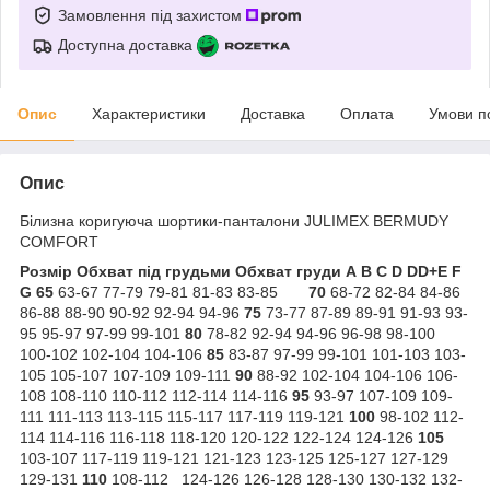
Замовлення під захистом
Доступна доставка
Опис
Характеристики
Доставка
Оплата
Умови п
Опис
Білизна коригуюча шортики-панталони JULIMEX BERMUDY
COMFORT
Розмір
Обхват під грудьми
Обхват груди
A
B
C
D
DD+E
F
G
65
63-67 77-79 79-81 81-83 83-85
70
68-72 82-84 84-86
86-88 88-90 90-92 92-94 94-96
75
73-77 87-89 89-91 91-93 93-
95 95-97 97-99 99-101
80
78-82 92-94 94-96 96-98 98-100
100-102 102-104 104-106
85
83-87 97-99 99-101 101-103 103-
105 105-107 107-109 109-111
90
88-92 102-104 104-106 106-
108 108-110 110-112 112-114 114-116
95
93-97 107-109 109-
111 111-113 113-115 115-117 117-119 119-121
100
98-102 112-
114 114-116 116-118 118-120 120-122 122-124 124-126
105
103-107 117-119 119-121 121-123 123-125 125-127 127-129
129-131
110
108-112 124-126 126-128 128-130 130-132 132-