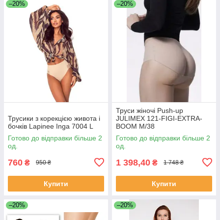
–20%
–20%
Труси жіночі Push-up
Трусики з корекцією живота і
JULIMEX 121-FIGI-EXTRA-
бочків Lapinee Inga 7004 L
BOOM M/38
Готово до відправки більше 2
Готово до відправки більше 2
од.
од.
760
1 398,40
₴
₴
950 ₴
1 748 ₴
Купити
Купити
–20%
–20%