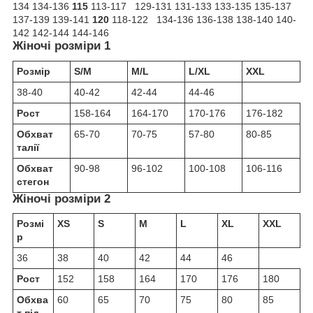
134 134-136
115
113-117 129-131 131-133 133-135 135-137
137-139 139-141
120
118-122 134-136 136-138 138-140 140-
142 142-144 144-146
Жіночі розміри 1
Розмір
S/M
M/L
L/XL
XXL
38-40
40-42
42-44
44-46
Рост
158-164
164-170
170-176
176-182
Обхват
65-70
70-75
57-80
80-85
талії
Обхват
90-98
96-102
100-108
106-116
стегон
Жіночі розміри 2
Розмі
XS
S
M
L
XL
XXL
р
36
38
40
42
44
46
Рост
152
158
164
170
176
180
Обхва
60
65
70
75
80
85