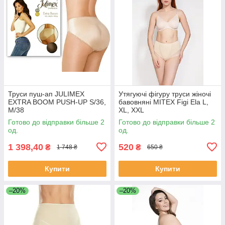
Труси пуш-ап JULIMEX
Утягуючі фігуру труси жіночі
EXTRA BOOM PUSH-UP S/36,
бавовняні MITEX Figi Ela L,
M/38
XL, XXL
Готово до відправки більше 2
Готово до відправки більше 2
од.
од.
1 398,40
520
₴
₴
1 748 ₴
650 ₴
Купити
Купити
–20%
–20%