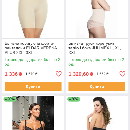
Білизна коригуюча шорти-
Білизна труси корегуючі
панталони ELDAR VERENA
талію і бока JULIMEX L, XL,
PLUS 2XL, 3XL
XXL
Готово до відправки більше 2
Готово до відправки більше 2
од.
од.
1 336
1 329,60
₴
₴
1 670 ₴
1 662 ₴
Купити
Купити
–20%
–20%