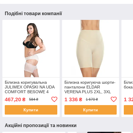
Подібні товари компанії
Білизна коригувальна
Білизна коригуюча шорти-
Біли
JULIMEX OPASKI NA UDA
панталони ELDAR
бока
COMFORT BEßOWE 4
VERENA PLUS 2XL, 3XL
467,20
1 336
1 3
₴
₴
584 ₴
1 670 ₴
Купити
Купити
Акційні пропозиції та новинки