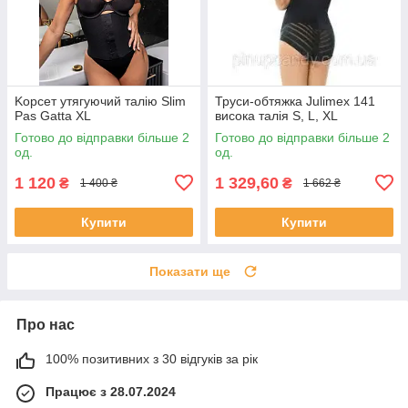
Kорсет утягуючий талію Slim
Труси-обтяжка Julimex 141
Pas Gatta XL
висока талія S, L, XL
Готово до відправки більше 2
Готово до відправки більше 2
од.
од.
1 120
1 329,60
₴
₴
1 400 ₴
1 662 ₴
Купити
Купити
Показати ще
Про нас
100% позитивних з 30 відгуків за рік
Працює з 28.07.2024