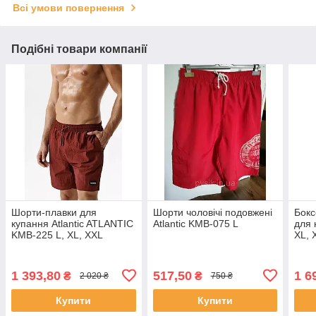
Всі умови повернення
Подібні товари компанії
Шорти-плавки для
Шорти чоловічі подовжені
Бокс
купання Atlantic ATLANTIC
Atlantic KMB-075 L
для 
KMB-225 L, XL, XXL
XL, 
1 393,80
517,50
1 6
₴
₴
2 020 ₴
750 ₴
Купити
Купити