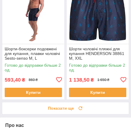
Шорти-боксерки подовжені
Шорти чоловічі пляжні для
для купання, плавки чоловічі
купання HENDERSON 38861
Sesto-senso M, L
M, XXL
Готово до відправки більше 2
Готово до відправки більше 2
од.
од.
593,40
1 138,50
₴
₴
860 ₴
1 650 ₴
Купити
Купити
Показати ще
Про нас