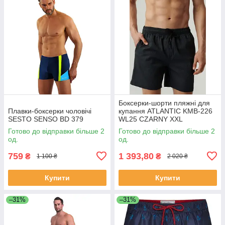
Боксерки-шорти пляжні для
Плавки-боксерки чоловічі
купання ATLANTIC KMB-226
SESTO SENSO BD 379
WL25 CZARNY XXL
Готово до відправки більше 2
Готово до відправки більше 2
од.
од.
759
1 393,80
₴
₴
1 100 ₴
2 020 ₴
Купити
Купити
–31%
–31%