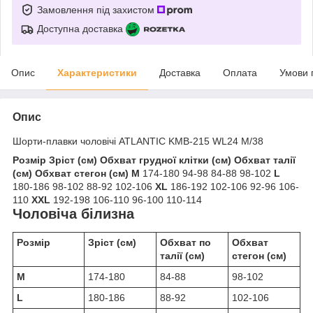
Замовлення під захистом
Доступна доставка
Опис
Характеристики
Доставка
Оплата
Умови 
Опис
Шорти-плавки чоловічі ATLANTIC KMB-215 WL24 М/38
Розмір
Зріст (см)
Обхват грудної клітки (см)
Обхват талії
(см)
Обхват стегон (см)
M
174-180 94-98 84-88 98-102
L
180-186 98-102 88-92 102-106
XL
186-192 102-106 92-96 106-
110
XXL
192-198 106-110 96-100 110-114
Чоловіча білизна
Розмір
Зріст (см)
Обхват по
Обхват
талії (см)
стегон (см)
M
174-180
84-88
98-102
L
180-186
88-92
102-106