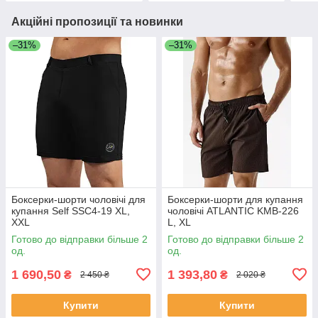
Акційні пропозиції та новинки
–31%
–31%
Боксерки-шорти чоловічі для
Боксерки-шорти для купання
купання Self SSC4-19 XL,
чоловічі ATLANTIC KMB-226
XXL
L, XL
Готово до відправки більше 2
Готово до відправки більше 2
од.
од.
1 690,50
1 393,80
₴
₴
2 450 ₴
2 020 ₴
Купити
Купити