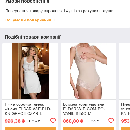
Умови повернення
Повернення товару впродовж 14 днів за рахунок покупця
Всі умови повернення
Подібні товари компанії
Нічна сорочка, нічна
Білизна коригувальна
Нічн
жіноча ELDAR W-E-FLD-
ELDAR W-E-COM-BO-
жіно
KN-GRACE-CZAR-L
VANIL-BEöO-M
KN-
996,38
868,80
953
₴
₴
1 294 ₴
1 086 ₴