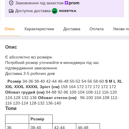
Замовлення під захистом
Доступна доставка
Опис
Характеристики
Доставка
Оплата
Умови п
Опис
Є абсолютно всі розміри.
Потрібний розмір уточнюйте в менеджера під час
підтвердження замовлення.
Доставка 3-5 робочих днів
Розмір
34-36 38-40 42-44 46-48 50-52 54-56 58-60
S
M
L
XL
XXL
XXXL
XXXXL
Зріст (см)
158 164 172 172 172 172 172
Обхват грудей (см)
84-88 92-96 100-104 108-112 116-120
124-128 132-136
Обхват стегон (см)
96-100 104-108 112-
116 120-124 128-132 136-140
Топи
Розмір
36
38-40
42-44
46-48