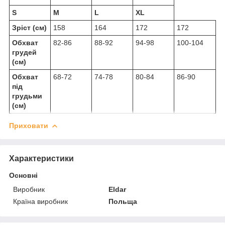
S
M
L
XL
Зріст (см)
158
164
172
172
Обхват
82-86
88-92
94-98
100-104
грудей
(см)
Обхват
68-72
74-78
80-84
86-90
під
грудьми
(см)
Приховати
Характеристики
Основні
Виробник
Eldar
Країна виробник
Польща