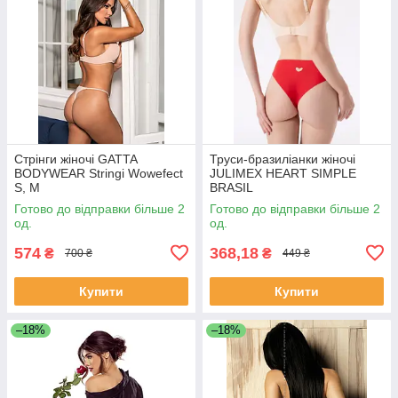
Стрінги жіночі GATTA
Труси-бразиліанки жіночі
BODYWEAR Stringi Wowefect
JULIMEX HEART SIMPLE
S, M
BRASIL
Готово до відправки більше 2
Готово до відправки більше 2
од.
од.
574
368,18
₴
₴
700 ₴
449 ₴
Купити
Купити
–18%
–18%