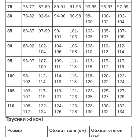
75
73-77
87-89
89-91
91-93
93-95
95-97
97-99
80
78-82
92-94
94-96
96-98
98-
100-
102-
100
102
104
85
83-87
97-99
99-
101-
103-
105-
107-
101
103
105
107
109
90
88-92
102-
104-
106-
108-
110-
112-
104
106
108
110
112
114
95
93-97
107-
109-
111-
113-
115-
117-
109
111
118
115
117
119
100
98-
112-
114-
116-
118-
120-
122-
102
114
116
118
120
122
124
105
103-
117-
119-
121-
123-
125-
127-
107
119
121
123
125
127
129
110
108-
122-
124-
126-
128-
130-
132-
112
124
126
128
130
132
134
Трусики жіночі
Розмір
Обхват талії (см)
Обхват стегон
(см)