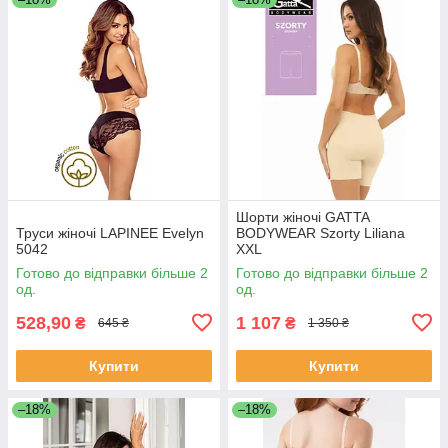
Шорти жіночі GATTA
Труси жіночі LAPINEE Evelyn
BODYWEAR Szorty Liliana
5042
XXL
Готово до відправки більше 2
Готово до відправки більше 2
од.
од.
528,90
1 107
₴
₴
645 ₴
1 350 ₴
Купити
Купити
–18%
–18%