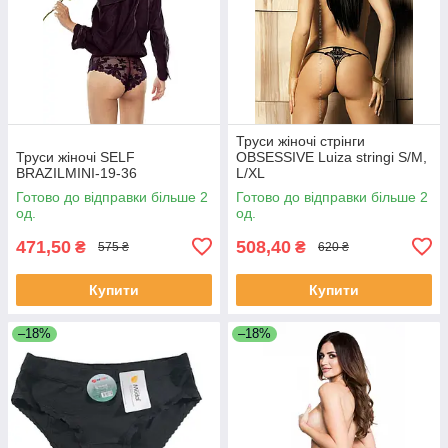
Труси жіночі стрінги
Труси жіночі SELF
OBSESSIVE Luiza stringi S/M,
BRAZILMINI-19-36
L/XL
Готово до відправки більше 2
Готово до відправки більше 2
од.
од.
471,50
508,40
₴
₴
575 ₴
620 ₴
Купити
Купити
–18%
–18%