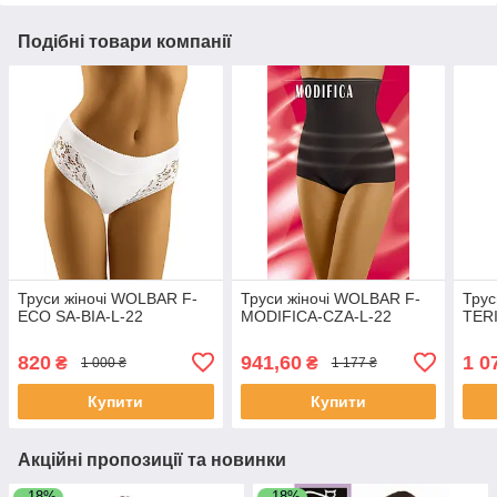
Подібні товари компанії
Труси жіночі WOLBAR F-
Труси жіночі WOLBAR F-
Трус
ECO SA-BIA-L-22
MODIFICA-CZA-L-22
TER
820
941,60
1 0
₴
₴
1 000 ₴
1 177 ₴
Купити
Купити
Акційні пропозиції та новинки
–18%
–18%