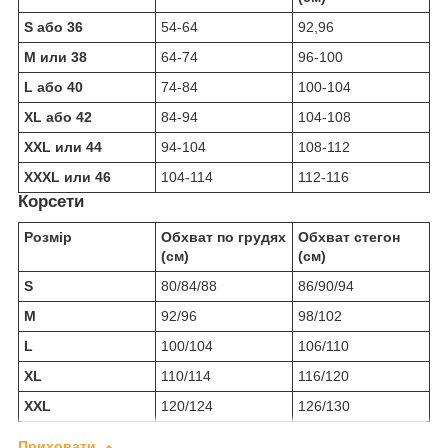
S або 36
54-64
92,96
M или 38
64-74
96-100
L або 40
74-84
100-104
XL або 42
84-94
104-108
XXL или 44
94-104
108-112
XXXL или 46
104-114
112-116
Корсети
Розмір
Обхват по грудях
Обхват стегон
(см)
(см)
S
80/84/88
86/90/94
M
92/96
98/102
L
100/104
106/110
XL
110/114
116/120
XXL
120/124
126/130
Приховати