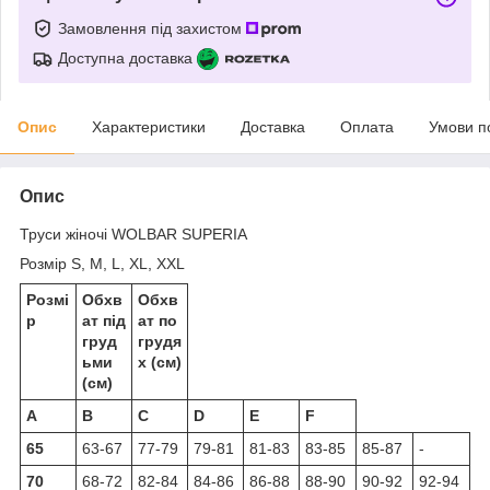
Замовлення під захистом
Доступна доставка
Опис
Характеристики
Доставка
Оплата
Умови п
Опис
Труси жіночі WOLBAR SUPERIA
Розмір S, M, L, XL, XXL
Розмі
Обхв
Обхв
р
ат під
ат по
груд
грудя
ьми
х (см)
(см)
A
B
C
D
E
F
65
63-67
77-79
79-81
81-83
83-85
85-87
-
70
68-72
82-84
84-86
86-88
88-90
90-92
92-94