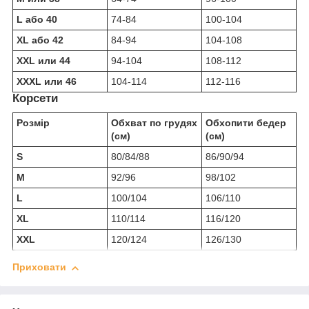
L або 40
74-84
100-104
XL або 42
84-94
104-108
XXL или 44
94-104
108-112
XXXL или 46
104-114
112-116
Корсети
Розмір
Обхват по грудях
Обхопити бедер
(см)
(см)
S
80/84/88
86/90/94
M
92/96
98/102
L
100/104
106/110
XL
110/114
116/120
XXL
120/124
126/130
Приховати