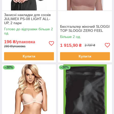
Захисні накладки для сосків
JULIMEX PS-08 LIGHT ALL-
UP, 2 пари
Бюстгальтер жіночий SLOGGI
Готово до відправки більше 2
TOP SLOGGI ZERO FEEL
од.
Більше 2 од.
196
₴/упаковка
1 915,90
₴
2 737 ₴
280 ₴/упаковка
Купити
Купити
–30%
–30%