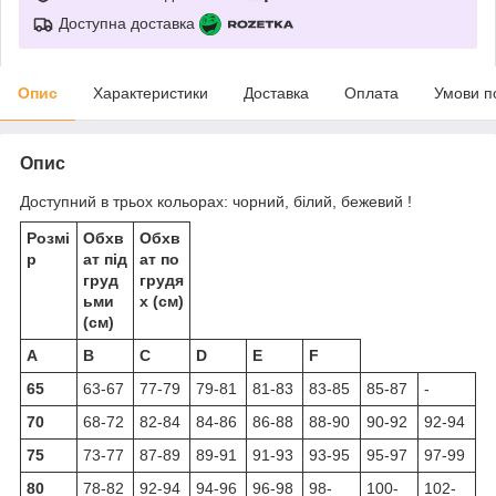
Доступна доставка
Опис
Характеристики
Доставка
Оплата
Умови п
Опис
Доступний в трьох кольорах: чорний, білий, бежевий !
Розмі
Обхв
Обхв
р
ат під
ат по
груд
грудя
ьми
х (см)
(см)
A
B
C
D
E
F
65
63-67
77-79
79-81
81-83
83-85
85-87
-
70
68-72
82-84
84-86
86-88
88-90
90-92
92-94
75
73-77
87-89
89-91
91-93
93-95
95-97
97-99
80
78-82
92-94
94-96
96-98
98-
100-
102-