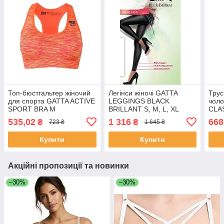
Топ-бюстгальтер жіночий
Легінси жіночі GATTA
Трус
для спорта GATTA ACTIVE
LEGGINGS BLACK
чоло
SPORT BRA M
BRILLANT S, M, L, XL
CLAS
535,02
1 316
668
₴
₴
723 ₴
1 645 ₴
Купити
Купити
Акційні пропозиції та новинки
–30%
–30%