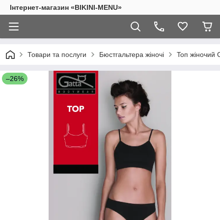
Інтернет-магазин «BIKINI-MENU»
Товари та послуги
Бюстгальтера жіночі
Toп жіночий 
–26%