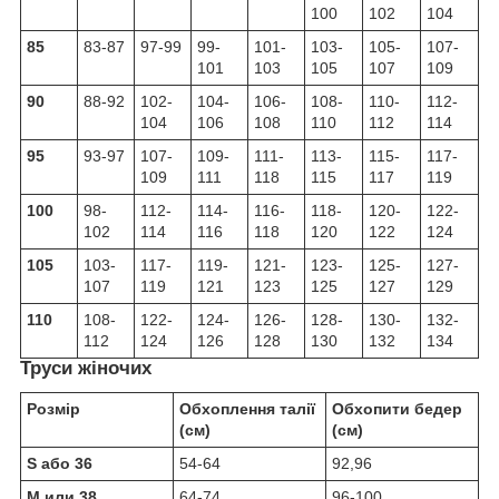
100
102
104
85
83-87
97-99
99-
101-
103-
105-
107-
101
103
105
107
109
90
88-92
102-
104-
106-
108-
110-
112-
104
106
108
110
112
114
95
93-97
107-
109-
111-
113-
115-
117-
109
111
118
115
117
119
100
98-
112-
114-
116-
118-
120-
122-
102
114
116
118
120
122
124
105
103-
117-
119-
121-
123-
125-
127-
107
119
121
123
125
127
129
110
108-
122-
124-
126-
128-
130-
132-
112
124
126
128
130
132
134
Труси жіночих
Розмір
Обхоплення талії
Обхопити бедер
(см)
(см)
S або 36
54-64
92,96
M или 38
64-74
96-100