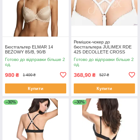
Ремішок-чокер до
Бюстгальтер ELMAR 14
бюстгальтера JULIMEX RDE
BEŻOWY 85/В, 90/B
425 DECOLLETE CROSS
Готово до відправки більше 2
Готово до відправки більше 2
од.
од.
980
368,90
₴
₴
1 400 ₴
527 ₴
Купити
Купити
–30%
–30%