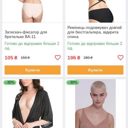
Ремінець-подовжувач довгий
Затискач-фіксатор для
для бюстгальтера, відкрита
бретельки BA-11
спина
Готово до відправки більше 2
Готово до відправки більше 2
од.
од.
105
196
₴
₴
150 ₴
280 ₴
Купити
Купити
–30%
–30%