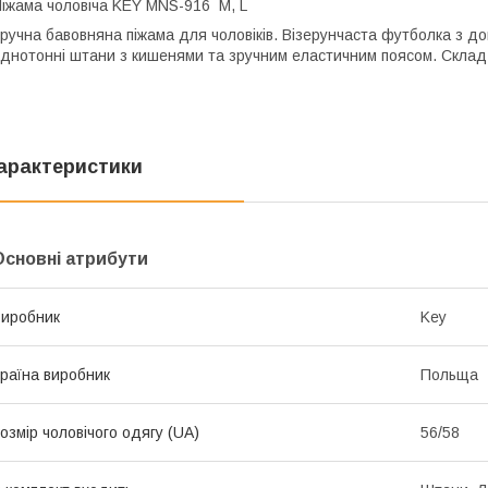
іжама чоловіча KEY MNS-916 M, L
ручна бавовняна піжама для чоловіків. Візерунчаста футболка з до
днотонні штани з кишенями та зручним еластичним поясом. Склад
арактеристики
Основні атрибути
иробник
Key
раїна виробник
Польща
озмір чоловічого одягу (UA)
56/58