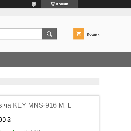
Кошик
Кошик
віча KEY MNS-916 M, L
90 ₴