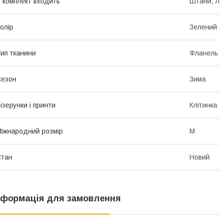
 комплект входить
Штани, Л
олір
Зелений
ип тканини
Фланель
Сезон
Зима
ізерунки і принти
Клітинка
іжнародний розмір
M
Стан
Новий
нформація для замовлення