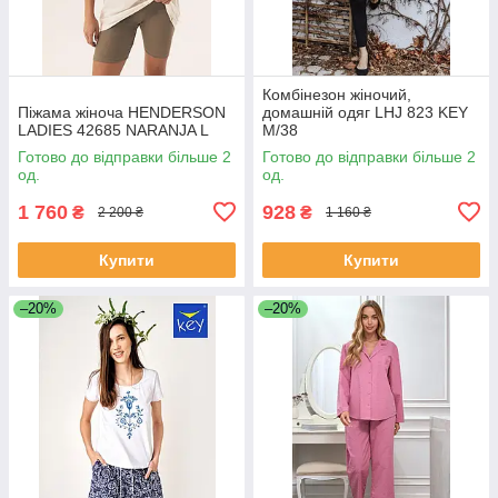
Комбінезон жіночий,
Піжама жіноча HENDERSON
домашній одяг LHJ 823 KEY
LADIES 42685 NARANJA L
M/38
Готово до відправки більше 2
Готово до відправки більше 2
од.
од.
1 760
928
₴
₴
2 200 ₴
1 160 ₴
Купити
Купити
–20%
–20%