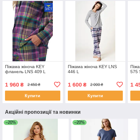
Піжама жіноча KEY
Піжама жіноча KEY LNS
Піжа
фланель LNS 409 L
446 L
575 
1 960
1 600
1 4
₴
₴
2 450 ₴
2 000 ₴
Купити
Купити
Акційні пропозиції та новинки
–20%
–20%