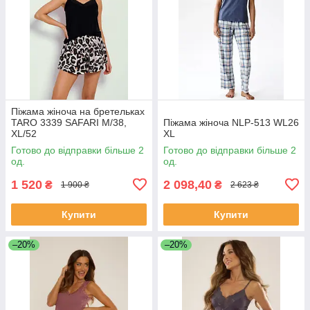
Піжама жіноча на бретельках
TARO 3339 SAFARI М/38,
Піжама жіноча NLP-513 WL26
XL/52
XL
Готово до відправки більше 2
Готово до відправки більше 2
од.
од.
1 520
2 098,40
₴
₴
1 900 ₴
2 623 ₴
Купити
Купити
–20%
–20%