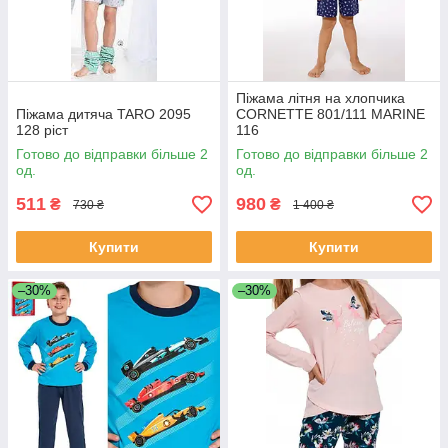
Піжама літня на хлопчика
Піжама дитяча TARO 2095
CORNETTE 801/111 MARINE
128 ріст
116
Готово до відправки більше 2
Готово до відправки більше 2
од.
од.
511
980
₴
₴
730 ₴
1 400 ₴
Купити
Купити
–30%
–30%