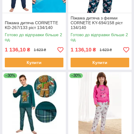
Піжама дитяча з феями
Піжама дитяча CORNETTE
CORNETE KY-694/158 ріст
KD-267/133 ріст 134/140
134/140
Готово до відправки більше 2
Готово до відправки більше 2
од.
од.
1 136,10
1 136,10
₴
₴
1 623 ₴
1 623 ₴
Купити
Купити
–30%
–30%